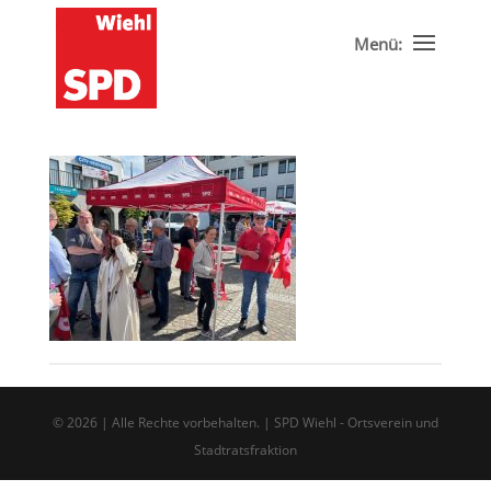
©
2026
| Alle Rechte vorbehalten. | SPD Wiehl - Ortsverein und
Stadtratsfraktion