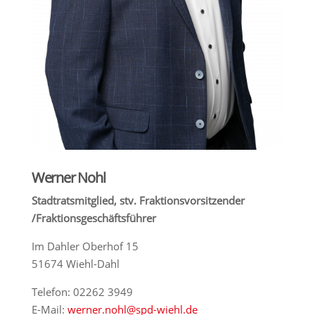
Werner Nohl
Stadtratsmitglied, stv. Fraktionsvorsitzender
/Fraktionsgeschäftsführer
Im Dahler Oberhof 15
51674 Wiehl-Dahl
Telefon: 02262 3949
E-Mail:
werner.nohl@
spd-w
iehl.de