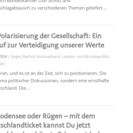
ich Bundeskanzler Olaf Scholz und
chlagabtausch zu verschiedenen Themen geliefert....
Polarisierung der Gesellschaft: Ein
uf zur Verteidigung unserer Werte
 2024
|
Gegen Rechts
,
Kreisverband
,
Landes- und Bundespolitik
,
ehl
ran, und es ist an der Zeit, sich zu positionieren. Die
hema politischer Diskussionen, sondern eine ernsthafte
chland. Die...
odensee oder Rügen – mit dem
schlandticket kannst Du jetzt